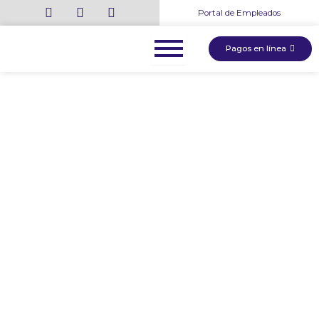
Ir
Portal de Empleados
al
contenido
Pagos en línea