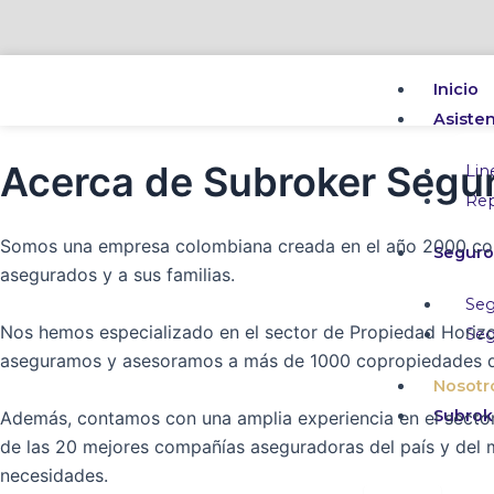
Ir
al
contenido
Inicio
Asiste
Acerca de Subroker Segu
Lin
Rep
Somos una empresa colombiana creada en el año 2000 con e
Seguro
asegurados y a sus familias.
Seg
Nos hemos especializado en el sector de Propiedad Horizont
Seg
aseguramos y asesoramos a más de 1000 copropiedades de 
Nosotr
Subrok
Además, contamos con una amplia experiencia en el sector
de las 20 mejores compañías aseguradoras del país y del m
necesidades.