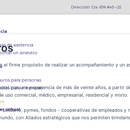
Dirección: Cra. 67A #45 – 22
ncia
ros
eas de asistencia
ortar un siniestro
l firme propósito de realizar un acompañamiento y un ase
s
uros para personas
al con una experiencia de más de veinte años, a partir de 
uros para empresas
uso comercial, médico, empresarial, residencial y mixto.
os
er school
 solidario, pymes, fondos - cooperativas de empleados y 
undo, con Aliados estratégicos que nos permiten brindarle